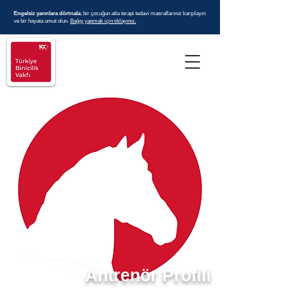
Engelsiz yarınlara dörtnala
; bir çocuğun atla terapi tedavi masraflarınız karşılayın
ve bir hayata umut olun.
Bağış yapmak için tıklayınız.
Antrenör Profili