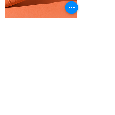
BURASI REKLAM
ALANIDIR
Not: Burada yer alan bilgiler at sahipleri tarafından
girilmiştir. Türkiye Binicilik Vakfı, bu sayfada yer alan
bilgilerden sorumlu değildir. Lütfen bilgilerin doğruluğunu
kontrol etmeyi unutmayınız.
Diğer ilanları inceleyin
Ücretsiz İlan Yayınlayın