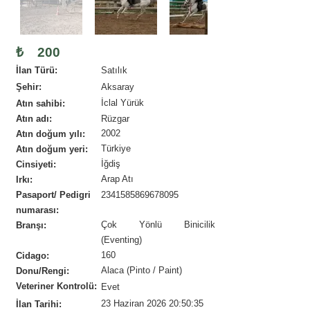
₺
200
İlan Türü:
Satılık
Şehir:
Aksaray
İclal Yürük
Atın sahibi:
Atın adı:
Rüzgar
2002
Atın doğum yılı:
Türkiye
Atın doğum yeri:
İğdiş
Cinsiyeti:
Arap Atı
Irkı:
Pasaport/ Pedigri
2341585869678095
numarası:
Çok Yönlü Binicilik
Branşı:
(Eventing)
160
Cidago:
Alaca (Pinto / Paint)
Donu/Rengi:
Veteriner Kontrolü:
Evet
23 Haziran 2026 20:50:35
İlan Tarihi: