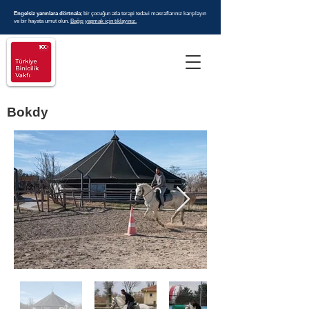
Engelsiz yarınlara dörtnala
; bir çocuğun atla terapi tedavi masraflarınız karşılayın
ve bir hayata umut olun.
Bağış yapmak için tıklayınız.
Bokdy