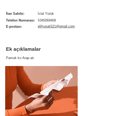
İlan Sahibi:
İclal Yürük
Telefon Numarası:
5345069468
elifyuruk521@gmail.com
E-postası:
Ek açıklamalar
Pamuk kır Arap atı