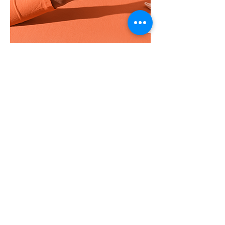
BURASI REKLAM
ALANIDIR
Not: Burada yer alan bilgiler at sahipleri tarafından
girilmiştir. Türkiye Binicilik Vakfı, bu sayfada yer alan
bilgilerden sorumlu değildir. Lütfen bilgilerin doğruluğunu
kontrol etmeyi unutmayınız.
Diğer ilanları inceleyin
Ücretsiz İlan Yayınlayın