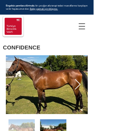
Engelsiz yarınlara dörtnala
; bir çocuğun atla terapi tedavi masraflarınız karşılayın
ve bir hayata umut olun.
Bağış yapmak için tıklayınız.
CONFIDENCE