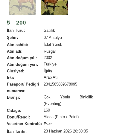
₺
200
İlan Türü:
Satılık
Şehir:
07 Antalya
İclal Yürük
Atın sahibi:
Atın adı:
Rüzgar
2002
Atın doğum yılı:
Türkiye
Atın doğum yeri:
İğdiş
Cinsiyeti:
Arap Atı
Irkı:
Pasaport/ Pedigri
2341585869678095
numarası:
Çok Yönlü Binicilik
Branşı:
(Eventing)
160
Cidago:
Alaca (Pinto / Paint)
Donu/Rengi:
Veteriner Kontrolü:
Evet
23 Haziran 2026 20:50:35
İlan Tarihi: