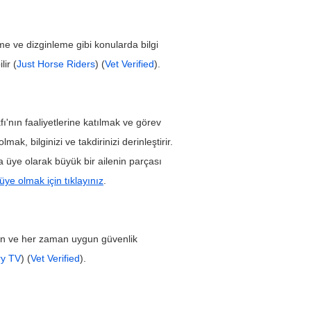
me ve dizginleme gibi konularda bilgi 
lir (
Just Horse Riders
) (
Vet Verified
).
fı'nın faaliyetlerine katılmak ve görev 
mak, bilginizi ve takdirinizi derinleştirir. 
ı'na üye olarak büyük bir ailenin parçası 
üye olmak için tıklayınız
.
edin ve her zaman uygun güvenlik 
ry TV
) (
Vet Verified
).