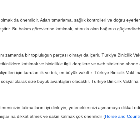
olmak da önemlidir. Atları tımarlama, sağlık kontrolleri ve doğru eyerle
eştirir. Bu bakım görevlerine katılmak, atınızla olan bağınızı güçlendirebi
 aynı zamanda bir topluluğun parçası olmayı da içerir. Türkiye Binicilik Vak
tkinliklere katılmak ve binicilikle ilgili dergilere ve web sitelerine abone ol
faaliyetleri için kurulan ilk ve tek, en büyük vakıftır. Türkiye Binicilik Vakf
 sosyal olarak size büyük avantajları olacaktır. Türkiye Binicilik Vakfı'na 
itmeninizin talimatlarını iyi dinleyin, yeteneklerinizi aşmamaya dikkat 
anışlarına dikkat etmek ve sakin kalmak çok önemlidir (
Horse and Count