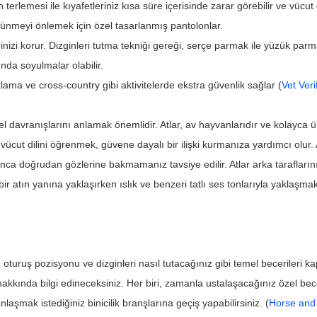
 terlemesi ile kıyafetleriniz kısa süre içerisinde zarar görebilir ve vücut d
tünmeyi önlemek için özel tasarlanmış pantolonlar.
erinizi korur. Dizginleri tutma tekniği gereği, serçe parmak ile yüzük parma
nda soyulmalar olabilir.
atlama ve cross-country gibi aktivitelerde ekstra güvenlik sağlar (
Vet Veri
davranışlarını anlamak önemlidir. Atlar, av hayvanlarıdır ve kolayca ür
n vücut dilini öğrenmek, güvene dayalı bir ilişki kurmanıza yardımcı olur
ca doğrudan gözlerine bakmamanız tavsiye edilir. Atlar arka taraflarını
r atın yanına yaklaşırken ıslık ve benzeri tatlı ses tonlarıyla yaklaşmak
u oturuş pozisyonu ve dizginleri nasıl tutacağınız gibi temel becerileri k
kkında bilgi edineceksiniz. Her biri, zamanla ustalaşacağınız özel beceri
aşmak istediğiniz binicilik branşlarına geçiş yapabilirsiniz. (
Horse and