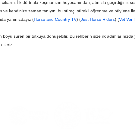
çıkarın. İlk dörtnala koşmanızın heyecanından, atınızla geçirdiğiniz se
olun ve kendinize zaman tanıyın; bu süreç, sürekli öğrenme ve büyüme ile d
nda yanınızdayız (
Horse and Country TV
) (
Just Horse Riders
) (
Vet Veri
 boyu süren bir tutkuya dönüşebilir. Bu rehberin size ilk adımlarınızd
dileriz!