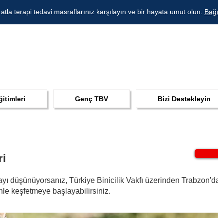
 atla terapi tedavi masraflarınız karşılayın ve bir hayata umut olun.
Bağı
ğitimleri
Genç TBV
Bizi Destekleyin
ri
yı düşünüyorsanız, Türkiye Binicilik Vakfı üzerinden Trabzon'da gü
nle keşfetmeye başlayabilirsiniz.