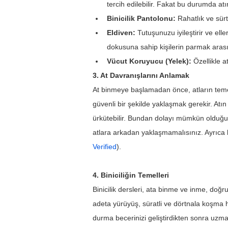
tercih edilebilir. Fakat bu durumda atın
Binicilik Pantolonu:
 Rahatlık ve sür
Eldiven:
 Tutuşunuzu iyileştirir ve ell
dokusuna sahip kişilerin parmak arası
Vücut Koruyucu (Yelek):
 Özellikle 
3. At Davranışlarını Anlamak
At binmeye başlamadan önce, atların temel 
güvenli bir şekilde yaklaşmak gerekir. Atı
ürkütebilir. Bundan dolayı mümkün olduğun
atlara arkadan yaklaşmamalısınız. Ayrıca bi
Verified
).
4. Biniciliğin Temelleri
Binicilik dersleri, ata binme ve inme, doğr
adeta yürüyüş, süratli ve dörtnala koşma ha
durma becerinizi geliştirdikten sonra uzmanl