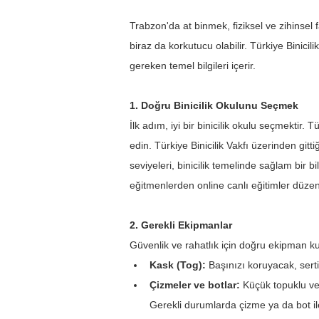
Trabzon'da at binmek, fiziksel ve zihinsel 
biraz da korkutucu olabilir. Türkiye Binicil
gereken temel bilgileri içerir.
1. Doğru Binicilik Okulunu Seçmek
İlk adım, iyi bir binicilik okulu seçmektir. 
edin. Türkiye Binicilik Vakfı üzerinden gitt
seviyeleri, binicilik temelinde sağlam bir 
eğitmenlerden online canlı eğitimler düzenl
2. Gerekli Ekipmanlar
Güvenlik ve rahatlık için doğru ekipman k
Kask (Tog): 
Başınızı koruyacak, sertifi
Çizmeler ve botlar:
 Küçük topuklu ve
Gerekli durumlarda çizme ya da bot ile 