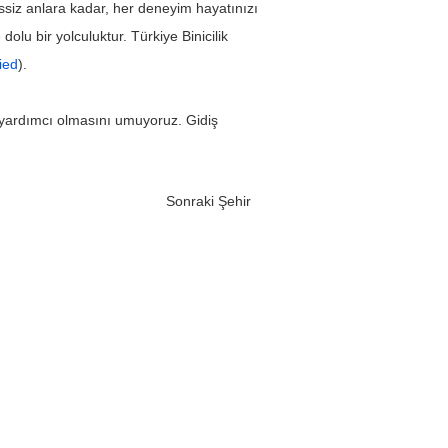
ssiz anlara kadar, her deneyim hayatınızı 
olu bir yolculuktur. Türkiye Binicilik 
fied
).
a yardımcı olmasını umuyoruz. Gidiş 
Sonraki Şehir