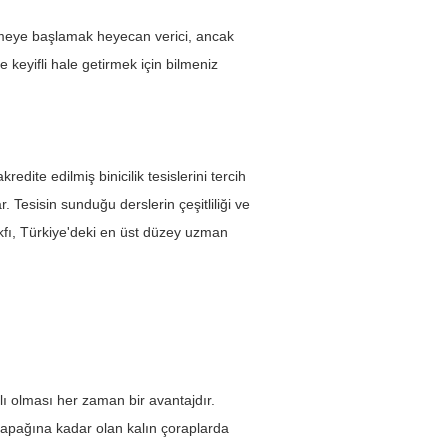
binmeye başlamak heyecan verici, ancak 
e keyifli hale getirmek için bilmeniz 
redite edilmiş binicilik tesislerini tercih 
. Tesisin sunduğu derslerin çeşitliliği ve 
Vakfı, Türkiye'deki en üst düzey uzman 
lı olması her zaman bir avantajdır. 
z kapağına kadar olan kalın çoraplarda 