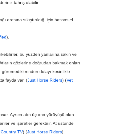
eriniz tahriş olabilir.
ğı arasına sıkıştırıldığı için hassas el 
fied
).
kebilirler, bu yüzden yanlarına sakin ve 
. Atların gözlerine doğrudan bakmak onları 
 göremediklerinden dolayı kesinlikle 
ta fayda var. (
Just Horse Riders
) (
Vet 
apsar. Ayrıca atın üç ana yürüyüşü olan 
ler ve işaretler gerektirir. At üstünde 
 Country TV
) (
Just Horse Riders
).