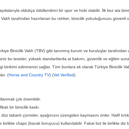
faydalarıyla oldukça ödüllendirici bir spor ve hobi olabilir. İlk kez ata 
ik Vakfı tarafından hazırlanan bu rehber, binicilik yolculuğunuzu güvenli v
Türkiye Binicilik Vakfı (TBV) gibi tanınmış kurum ve kuruluşlar tarafından ak
iğiniz bu tesisler, yüksek standartlarda at bakımı, güvenlik ve eğitim sunar
bilgi birikimi edinmenizi sağlar. Tüm bunlara ek olarak Türkiye Binicilik 
er. (
Horse and Country TV
) (
Vet Verified
).
ullanmak çok önemlidir:
kalı bir binicilik kaskı.
 düz tabanlı çizmeler, ayağınızın üzengiden kaymasını önler. Hafif tırtık
birlikte chaps (bacak koruyucu) kullanılabilir. Fakat bot ile birlikte di