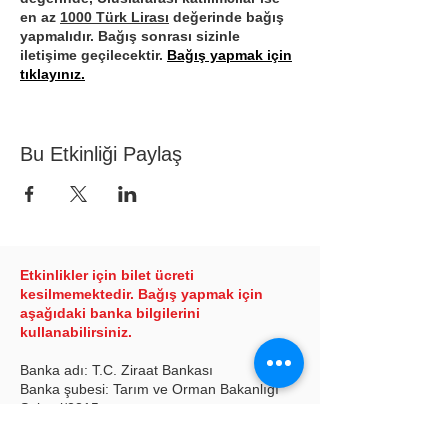
en az
1000 Türk Lirası
değerinde bağış
yapmalıdır. Bağış sonrası sizinle
iletişime geçilecektir.
Bağış yapmak için
tıklayınız.
Klinik içeriği:
Bu Etkinliği Paylaş
Atım çarpık yürüyor (Sağrı kısmı, baş
kısma göre sağda ya da solda). Nasıl
düzeltebilirim?
Atımın bir yanı daha sert (Örneğin;
sağ yanda istediğim komutları
yumuşaklıkla yapmıyor.) Atımı nasıl
yumuşatırım?
Etkinlikler için bilet ücreti
Atım elime asılıyor (Kafasının
kesilmemektedir. Bağış yapmak için
ağırlığını aşağı doğru bırakıyor ve
aşağıdaki banka bilgilerini
güç uyguluyor.) Başını uygun
kullanabilirsiniz.
pozisyonda tutmasını ve
asılmamasını nasıl sağlarım?
Banka adı: T.C. Ziraat Bankası
Atım sürekli dilini çıkarıyor. Bu bir
Banka şubesi: Tarım ve Orman Bakanlığı
sıkıntısı mı var? Bu bir sorunsa nasıl
Şubesi/2315
önlem alırım?
Hesap adı: Türkiye Binicilik Vakfı
Atım dörtnalda havada ayak