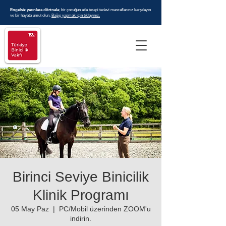
Engelsiz yarınlara dörtnala
; bir çocuğun atla terapi tedavi masraflarınız karşılayın
ve bir hayata umut olun.
Bağış yapmak için tıklayınız.
Birinci Seviye Binicilik
Klinik Programı
05 May Paz
  |  
PC/Mobil üzerinden ZOOM'u
indirin.