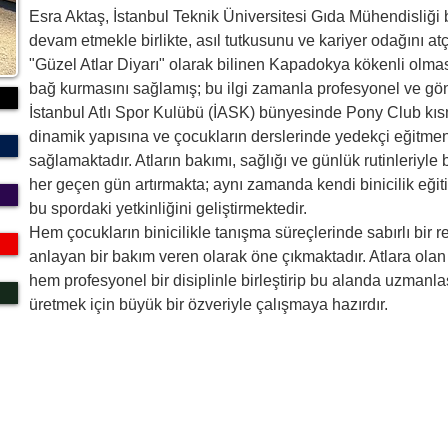
Esra Aktaş, İstanbul Teknik Üniversitesi Gıda Mühendisliği b
devam etmekle birlikte, asıl tutkusunu ve kariyer odağını atç
"Güzel Atlar Diyarı" olarak bilinen Kapadokya kökenli olması
bağ kurmasını sağlamış; bu ilgi zamanla profesyonel ve gö
İstanbul Atlı Spor Kulübü (İASK) bünyesinde Pony Club kı
dinamik yapısına ve çocukların derslerinde yedekçi eğitmen 
sağlamaktadır. Atların bakımı, sağlığı ve günlük rutinleriyle 
her geçen gün artırmakta; aynı zamanda kendi binicilik eğit
bu spordaki yetkinliğini geliştirmektedir.
Hem çocukların binicilikle tanışma süreçlerinde sabırlı bir r
anlayan bir bakım veren olarak öne çıkmaktadır. Atlara olan
hem profesyonel bir disiplinle birleştirip bu alanda uzmanla
üretmek için büyük bir özveriyle çalışmaya hazırdır.