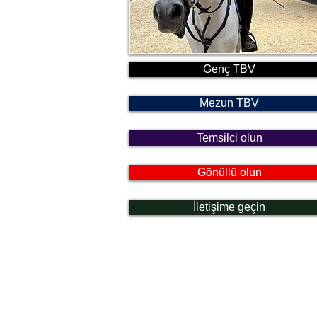
Genç TBV
Mezun TBV
Temsilci olun
Gönüllü olun
İletişime geçin