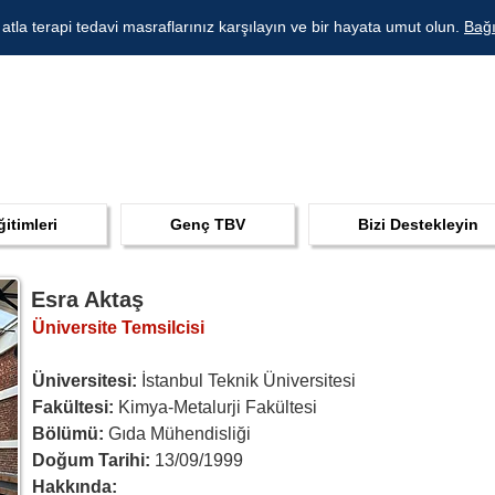
 atla terapi tedavi masraflarınız karşılayın ve bir hayata umut olun.
Bağı
ğitimleri
Genç TBV
Bizi Destekleyin
Esra Aktaş
Üniversite Temsilcisi
Üniversitesi: 
İstanbul Teknik Üniversitesi 
Fakültesi:
 Kimya-Metalurji Fakültesi 
Bölümü: 
Gıda Mühendisliği 
Doğum Tarihi: 
13/09/1999
Hakkında: