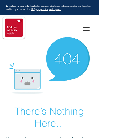
Engelsiz yarınlara dörtnala
; bir çocuğun atla terapi tedavi masraflarınız karşılayın
ve bir hayata umut olun.
Bağış yapmak için tıklayınız.
There’s Nothing
Here...