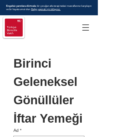
Engelsiz yarınlara dörtnala
; bir çocuğun atla terapi tedavi masraflarınız karşılayın
ve bir hayata umut olun.
Bağış yapmak için tıklayınız.
Birinci 
Geleneksel 
Gönüllüler 
İftar Yemeği
Ad
*