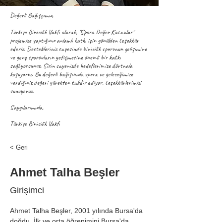
Değerli Bağışçımız,
Türkiye Binicilik Vakfı olarak, "Spora Değer Katanlar"
projemize yaptığınız anlamlı katkı için gönülden teşekkür
ederiz. Destekleriniz sayesinde binicilik sporunun gelişimine
ve genç sporcuların yetişmesine önemli bir katkı
sağlıyorsunuz. Sizin sayenizde hedeflerimize dörtnala
koşuyoruz. Bu değerli bağışınızla spora ve geleceğimize
verdiğiniz değeri yürekten takdir ediyor, teşekkürlerimizi
sunuyoruz.
Saygılarımızla,
Türkiye Binicilik Vakfı
< Geri
Ahmet Talha Beşler
Girişimci
Ahmet Talha Beşler, 2001 yılında Bursa'da 
doğdu. İlk ve orta öğrenimini Bursa'da 