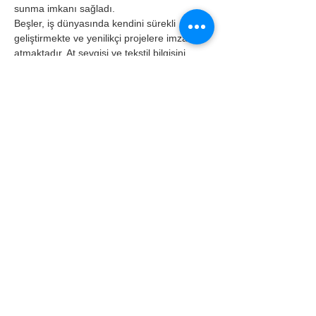
sunma imkanı sağladı.
Beşler, iş dünyasında kendini sürekli 
geliştirmekte ve yenilikçi projelere imza 
atmaktadır. At sevgisi ve tekstil bilgisini 
birleştirerek oluşturduğu ürünlerle, at 
severlerin ihtiyaçlarını karşılamanın yanı 
sıra onlara ilham verici bir deneyim 
sunmaktadır. Genç girişimci, bu alandaki 
çalışmalarını ve markasını daha da ileriye 
taşımayı hedeflemektedir. Ahmet Talha 
Beşler’in hikayesi, tutku, azim ve 
yenilikçilikle dolu bir başarı öyküsüdür.
invrcarnaby@gmail.com
05307056516
https://www.instagram.com/invr.carnaby