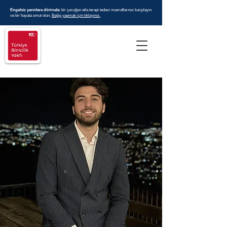
Engelsiz yarınlara dörtnala
; bir çocuğun atla terapi tedavi masraflarınız karşılayın
ve bir hayata umut olun.
Bağış yapmak için tıklayınız.