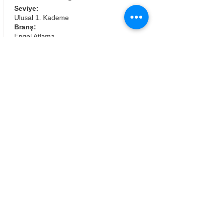
Seviye:
Ulusal 1. Kademe
Branş:
Engel Atlama​
Eğitim verdiği binicilik kategorileri
Yıldız, Genç Biniciler, Genç-Yetişkin
Yeni başlayanları kabul eder mi?
Evet
Eğitim verdiği yer:
Gazi Binicilik Spor Kulübü
İstanbul
Profili Görüntüle
Mehmet Kantarci
Seviye:
FEI Level 2 / Ulusal 3. Kademe
Branş: