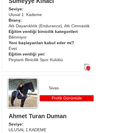
Sümeyye Kınacı
Seviye:
Ulusal 1. Kademe
Branş:
Atlı Dayanıklılık (Endurance), Atlı Cimnastik
Eğitim verdiği binicilik kategorileri
Bilinmiyor
Yeni başlayanları kabul eder mi?
Evet
Eğitim verdiği yer:
Peştanlı Binicilik Spor Kulübü
Sivas
Profili Görüntüle
Ahmet Turan Duman
Seviye:
ULUSAL 1.KADEME