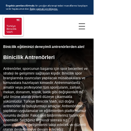
Engelsiz yarınlara dörtnala
; bir çocuğun atla terapi tedavi masraflarınız karşılayın
ve bir hayata umut olun.
Bağış yapmak için tıklayınız.
Binicilik eğitiminizi deneyimli antrenörlerden alın!
Binicilik Antrenörleri
Antrenörler, sporcunun başarısı için spor becerileri ve
strateji ile gelişimini sağlayan kişidir. Binicilik spor
branşlarında oyuncuları yapılacak müsabakalara ve
turnuvalara hazırlayan kimsedir. Antrenmanlarda
amatör veya profesyonel tüm sporcuların, zaman,
mekan, donanım, teknik, taktik gibi değişkenleri de
göz önüne alarak yeterli düzeye çıkarmakla
yükümlüdür.
Türkiye Binicilik Vakfı, sizi doğru
antrenörler ile buluşturmayı amaçlar. Antrenörlerin
yaptıkları uygulamalar ve eğitimlerden platformumuz
sorumlu değildir. Fakat geri bildirimleriniz bizim için
önemlidir. Seçtiğiniz antrenör sonrası siz
sporcularımızın gelişimlerini takip edecek ve düzenli
olarak desteklemeye devam edeceğiz.