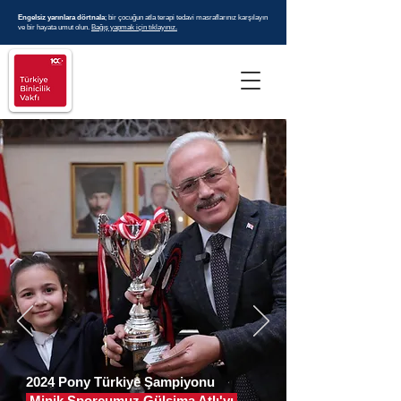
Engelsiz yarınlara dörtnala
; bir çocuğun atla terapi tedavi masraflarınız karşılayın
ve bir hayata umut olun.
Bağış yapmak için tıklayınız.
2024 Pony Türkiye Şampiyonu
Minik Sporcumuz Gülsima Atlı'yı