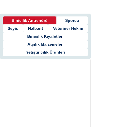
Kaynak Merkezi
Binicilik Antrenörü
Sporcu
Seyis
Nalbant
Veteriner Hekim
Binicilik Kıyafetleri
Atçılık Malzemeleri
Yetiştiricilik Ürünleri