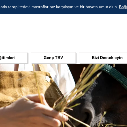
 atla terapi tedavi masraflarınız karşılayın ve bir hayata umut olun.
Bağı
ğitimleri
Genç TBV
Bizi Destekleyin