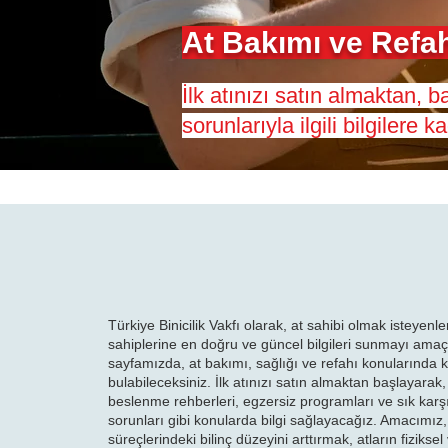
At Bakımı ve Refa
İlk atınızı satın almaktan, b
sorunlarıyla ilgili bilgilere
Türkiye Binicilik Vakfı olarak, at sahibi olmak isteyenle
sahiplerine en doğru ve güncel bilgileri sunmayı amaç
sayfamızda, at bakımı, sağlığı ve refahı konularında k
bulabileceksiniz. İlk atınızı satın almaktan başlayarak,
beslenme rehberleri, egzersiz programları ve sık karşı
sorunları gibi konularda bilgi sağlayacağız. Amacımız,
süreçlerindeki bilinç düzeyini arttırmak, atların fiziksel