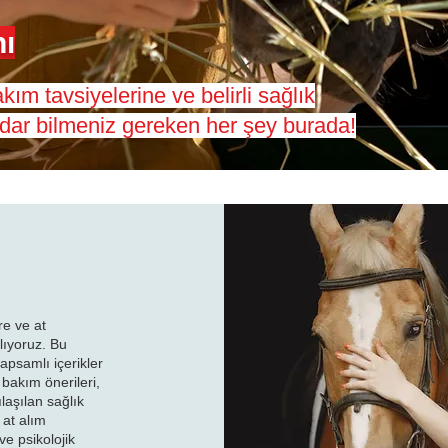
hı
akım tavsiyelerine ve belirli sağlık
 kadar bilmeniz gereken her şey burada!
re ve at
lıyoruz. Bu
apsamlı içerikler
 bakım önerileri,
laşılan sağlık
 at alım
 ve psikolojik