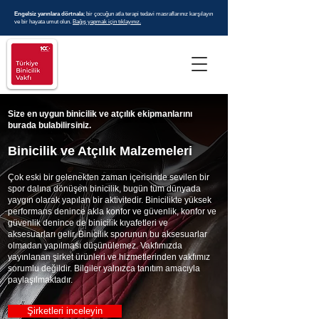
Engelsiz yarınlara dörtnala
; bir çocuğun atla terapi tedavi masraflarınız karşılayın
ve bir hayata umut olun.
Bağış yapmak için tıklayınız.
Size en uygun binicilik ve atçılık ekipmanlarını
burada bulabilirsiniz.
Binicilik ve Atçılık Malzemeleri
Çok eski bir gelenekten zaman içerisinde sevilen bir
spor dalına dönüşen binicilik, bugün tüm dünyada
yaygın olarak yapılan bir aktivitedir. Binicilikte yüksek
performans denince akla konfor ve güvenlik, konfor ve
güvenlik denince de binicilik kıyafetleri ve
aksesuarları gelir. Binicilik sporunun bu aksesuarlar
olmadan yapılması düşünülemez. Vakfımızda
yayınlanan şirket ürünleri ve hizmetlerinden vakfımız
sorumlu değildir. Bilgiler yalnızca tanıtım amacıyla
paylaşılmaktadır.
Şirketleri inceleyin