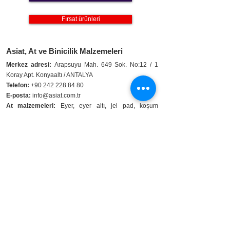
Fırsat ürünleri
Asiat, At ve Binicilik Malzemeleri
Merkez adresi:
Arapsuyu Mah. 649 Sok. No:12 / 1
Koray Apt. Konyaaltı / ANTALYA
Telefon:
+90 242 228 84 80
E-posta:
info@asiat.com.tr
At malzemeleri:
Eyer, eyer altı, jel pad, koşum
malzemeleri, üzengi ve kayışı, kolan, başlık, dizgin,
battaniye, blanket, gem, kantarma, get, getr, tırnak
lastiği, lonj, voltij, yular, yular ipi, kulaklık, sineklik
Binici malzemeleri:
Binici pantolonu, binici eldiveni,
chaps, binici botu ve çizmesi, tog, güvenlik yeleği,
binici giyim eşyaları, müsabaka malzemeleri, çorap,
kamçı, mahmuz