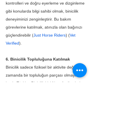
kontrolleri ve doğru eyerleme ve dizginleme 
gibi konularda bilgi sahibi olmak, binicilik 
deneyiminizi zenginleştirir. Bu bakım 
görevlerine katılmak, atınızla olan bağınızı 
güçlendirebilir (
Just Horse Riders
) (
Vet 
Verified
).
6. Binicilik Topluluğuna Katılmak
Binicilik sadece fiziksel bir aktivite değil, aynı 
zamanda bir topluluğun parçası olmayı da 
içerir. Türkiye Binicilik Vakfı'nın faaliyetlerine 
katılmak ve görev almak, yerel binicilik 
kulüplerine katılmak, etkinliklere katılmak ve 
binicilikle ilgili dergilere ve web sitelerine 
abone olmak, bilginizi ve takdirinizi 
derinleştirir. Türkiye Binicilik Vakfı, binicilik ve 