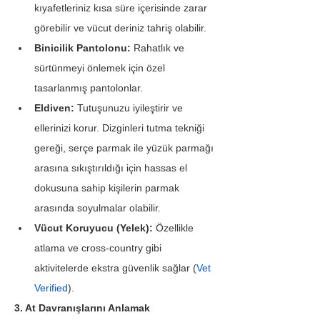
kıyafetleriniz kısa süre içerisinde zarar 
görebilir ve vücut deriniz tahriş olabilir.
Binicilik Pantolonu:
 Rahatlık ve 
sürtünmeyi önlemek için özel 
tasarlanmış pantolonlar.
Eldiven:
 Tutuşunuzu iyileştirir ve 
ellerinizi korur. Dizginleri tutma tekniği 
gereği, serçe parmak ile yüzük parmağı 
arasına sıkıştırıldığı için hassas el 
dokusuna sahip kişilerin parmak 
arasında soyulmalar olabilir.
Vücut Koruyucu (Yelek):
 Özellikle 
atlama ve cross-country gibi 
aktivitelerde ekstra güvenlik sağlar (
Vet 
Verified
).
3. At Davranışlarını Anlamak