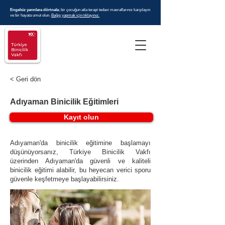
Engelsiz yarınlara dörtnala
; bir çocuğun atla terapi tedavi masraflarınız karşılayın
ve bir hayata umut olun.
Bağış yapmak için tıklayınız.
< Geri dön
Adıyaman Binicilik Eğitimleri
Kayıt olun
Adıyaman'da binicilik eğitimine başlamayı
düşünüyorsanız, Türkiye Binicilik Vakfı
üzerinden Adıyaman'da güvenli ve kaliteli
binicilik eğitimi alabilir, bu heyecan verici sporu
güvenle keşfetmeye başlayabilirsiniz.