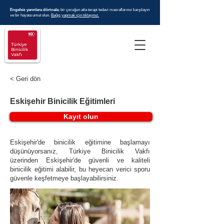
Engelsiz yarınlara dörtnala
; bir çocuğun atla terapi tedavi masraflarınız karşılayın
ve bir hayata umut olun.
Bağış yapmak için tıklayınız.
< Geri dön
Eskişehir Binicilik Eğitimleri
Kayıt olun
Eskişehir'de binicilik eğitimine başlamayı
düşünüyorsanız, Türkiye Binicilik Vakfı
üzerinden Eskişehir'de güvenli ve kaliteli
binicilik eğitimi alabilir, bu heyecan verici sporu
güvenle keşfetmeye başlayabilirsiniz.