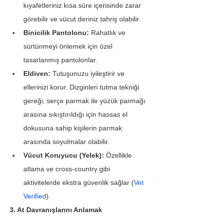
kıyafetleriniz kısa süre içerisinde zarar 
görebilir ve vücut deriniz tahriş olabilir.
Binicilik Pantolonu:
 Rahatlık ve 
sürtünmeyi önlemek için özel 
tasarlanmış pantolonlar.
Eldiven:
 Tutuşunuzu iyileştirir ve 
ellerinizi korur. Dizginleri tutma tekniği 
gereği, serçe parmak ile yüzük parmağı 
arasına sıkıştırıldığı için hassas el 
dokusuna sahip kişilerin parmak 
arasında soyulmalar olabilir.
Vücut Koruyucu (Yelek):
 Özellikle 
atlama ve cross-country gibi 
aktivitelerde ekstra güvenlik sağlar (
Vet 
Verified
).
3. At Davranışlarını Anlamak