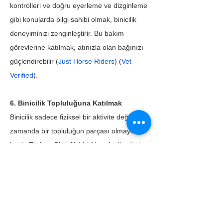
kontrolleri ve doğru eyerleme ve dizginleme 
gibi konularda bilgi sahibi olmak, binicilik 
deneyiminizi zenginleştirir. Bu bakım 
görevlerine katılmak, atınızla olan bağınızı 
güçlendirebilir (
Just Horse Riders
) (
Vet 
Verified
).
6. Binicilik Topluluğuna Katılmak
Binicilik sadece fiziksel bir aktivite değil, aynı 
zamanda bir topluluğun parçası olmayı da 
içerir. Türkiye Binicilik Vakfı'nın faaliyetlerine 
katılmak ve görev almak, yerel binicilik 
kulüplerine katılmak, etkinliklere katılmak ve 
binicilikle ilgili dergilere ve web sitelerine 
abone olmak, bilginizi ve takdirinizi 
derinleştirir. Türkiye Binicilik Vakfı, binicilik ve 