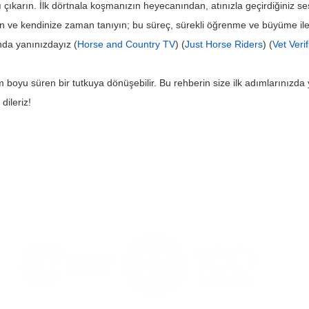
çıkarın. İlk dörtnala koşmanızın heyecanından, atınızla geçirdiğiniz se
olun ve kendinize zaman tanıyın; bu süreç, sürekli öğrenme ve büyüme ile d
nda yanınızdayız (
Horse and Country TV
) (
Just Horse Riders
) (
Vet Veri
 boyu süren bir tutkuya dönüşebilir. Bu rehberin size ilk adımlarınızd
dileriz!