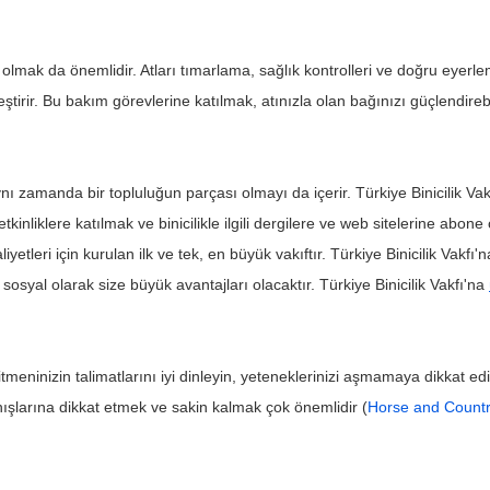
olmak da önemlidir. Atları tımarlama, sağlık kontrolleri ve doğru eyerle
eştirir. Bu bakım görevlerine katılmak, atınızla olan bağınızı güçlendirebi
 aynı zamanda bir topluluğun parçası olmayı da içerir. Türkiye Binicilik Vak
tkinliklere katılmak ve binicilikle ilgili dergilere ve web sitelerine abone ol
faaliyetleri için kurulan ilk ve tek, en büyük vakıftır. Türkiye Binicilik Vakf
 sosyal olarak size büyük avantajları olacaktır. Türkiye Binicilik Vakfı'na 
itmeninizin talimatlarını iyi dinleyin, yeteneklerinizi aşmamaya dikkat 
anışlarına dikkat etmek ve sakin kalmak çok önemlidir (
Horse and Count