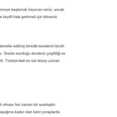
a binmeye başlamak heyecan verici, ancak 
e keyifli hale getirmek için bilmeniz 
redite edilmiş binicilik tesislerini tercih 
. Tesisin sunduğu derslerin çeşitliliği ve 
Vakfı, Türkiye'deki en üst düzey uzman 
lı olması her zaman bir avantajdır. 
z kapağına kadar olan kalın çoraplarda 