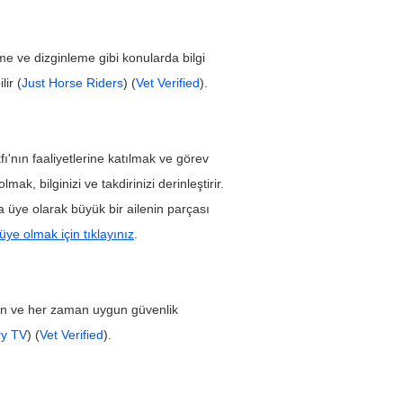
me ve dizginleme gibi konularda bilgi 
lir (
Just Horse Riders
) (
Vet Verified
).
fı'nın faaliyetlerine katılmak ve görev 
mak, bilginizi ve takdirinizi derinleştirir. 
ı'na üye olarak büyük bir ailenin parçası 
üye olmak için tıklayınız
.
edin ve her zaman uygun güvenlik 
ry TV
) (
Vet Verified
).