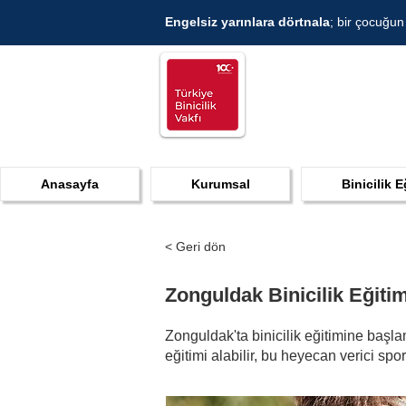
Engelsiz yarınlara dörtnala
; bir çocuğun
Anasayfa
Kurumsal
Binicilik E
< Geri dön
Zonguldak Binicilik Eğitim
Zonguldak'ta binicilik eğitimine başla
eğitimi alabilir, bu heyecan verici sp