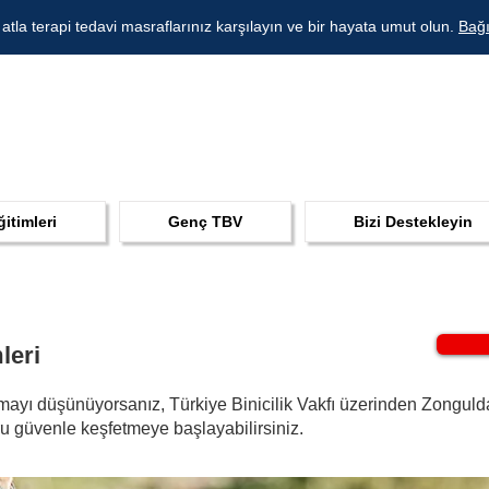
 atla terapi tedavi masraflarınız karşılayın ve bir hayata umut olun.
Bağı
ğitimleri
Genç TBV
Bizi Destekleyin
leri
mayı düşünüyorsanız, Türkiye Binicilik Vakfı üzerinden Zonguldak'
oru güvenle keşfetmeye başlayabilirsiniz.