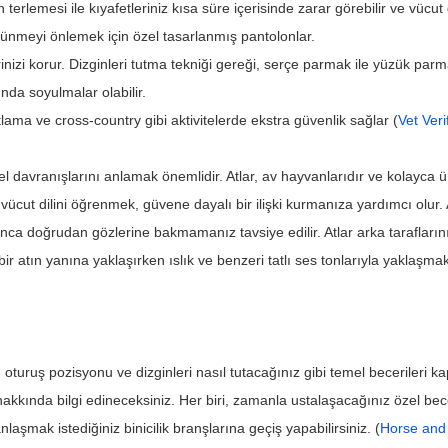
 terlemesi ile kıyafetleriniz kısa süre içerisinde zarar görebilir ve vücut d
tünmeyi önlemek için özel tasarlanmış pantolonlar.
erinizi korur. Dizginleri tutma tekniği gereği, serçe parmak ile yüzük parma
nda soyulmalar olabilir.
atlama ve cross-country gibi aktivitelerde ekstra güvenlik sağlar (
Vet Veri
davranışlarını anlamak önemlidir. Atlar, av hayvanlarıdır ve kolayca ür
n vücut dilini öğrenmek, güvene dayalı bir ilişki kurmanıza yardımcı olur
ca doğrudan gözlerine bakmamanız tavsiye edilir. Atlar arka taraflarını
r atın yanına yaklaşırken ıslık ve benzeri tatlı ses tonlarıyla yaklaşmak
u oturuş pozisyonu ve dizginleri nasıl tutacağınız gibi temel becerileri k
kkında bilgi edineceksiniz. Her biri, zamanla ustalaşacağınız özel beceri
aşmak istediğiniz binicilik branşlarına geçiş yapabilirsiniz. (
Horse and