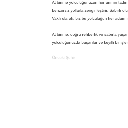
At binme yolculuğunuzun her anının tadını 
benzersiz yollarla zenginleştirir. Sabırlı 
Vakfı olarak, biz bu yolculuğun her adamı
At binme, doğru rehberlik ve sabırla yaşam
yolculuğunuzda başarılar ve keyifli binişler 
Önceki Şehir