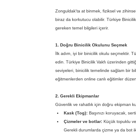
Zonguldak'ta at binmek, fiziksel ve zihinse
biraz da korkutucu olabilir. Türkiye Binicil
gereken temel bilgileri içerir.
1. Doğru Binicilik Okulunu Seçmek
İlk adım, iyi bir binicilik okulu seçmektir. 
edin. Türkiye Binicilik Vakfı üzerinden gitt
seviyeleri, binicilik temelinde sağlam bir 
eğitmenlerden online canlı eğitimler düzenl
2. Gerekli Ekipmanlar
Güvenlik ve rahatlık için doğru ekipman k
Kask (Tog): 
Başınızı koruyacak, sertifi
Çizmeler ve botlar:
 Küçük topuklu ve
Gerekli durumlarda çizme ya da bot ile 