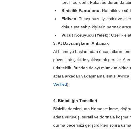
tercih edilebilir. Fakat bu durumda atın
Binicilik Pantolonu:
 Rahatlık ve sür
Eldiven:
 Tutuşunuzu iyileştirir ve ell
dokusuna sahip kişilerin parmak arası
Vücut Koruyucu (Yelek):
 Özellikle 
3. At Davranışlarını Anlamak
At binmeye başlamadan önce, atların temel 
güvenli bir şekilde yaklaşmak gerekir. Atı
ürkütebilir. Bundan dolayı mümkün olduğun
atlara arkadan yaklaşmamalısınız. Ayrıca bi
Verified
).
4. Biniciliğin Temelleri
Binicilik dersleri, ata binme ve inme, doğr
adeta yürüyüş, süratli ve dörtnala koşma ha
durma becerinizi geliştirdikten sonra uzmanl