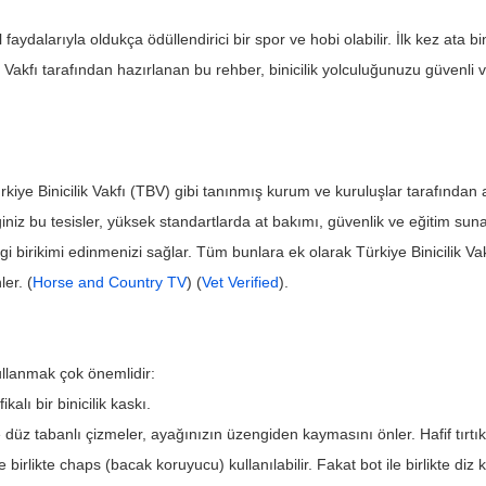
l faydalarıyla oldukça ödüllendirici bir spor ve hobi olabilir. İlk kez at
ik Vakfı tarafından hazırlanan bu rehber, binicilik yolculuğunuzu güvenli v
Türkiye Binicilik Vakfı (TBV) gibi tanınmış kurum ve kuruluşlar tarafından ak
iğiniz bu tesisler, yüksek standartlarda at bakımı, güvenlik ve eğitim sunar
bilgi birikimi edinmenizi sağlar. Tüm bunlara ek olarak Türkiye Binicilik 
er. (
Horse and Country TV
) (
Vet Verified
).
ullanmak çok önemlidir:
kalı bir binicilik kaskı.
 düz tabanlı çizmeler, ayağınızın üzengiden kaymasını önler. Hafif tırtık
birlikte chaps (bacak koruyucu) kullanılabilir. Fakat bot ile birlikte di