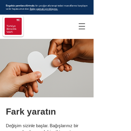
Engelsiz yarınlara dörtnala
; bir çocuğun atla terapi tedavi masraflarınız karşılayın
ve bir hayata umut olun.
Bağış yapmak için tıklayınız.
Fark yaratın
Değişim sizinle başlar. Bağışlarınız bir