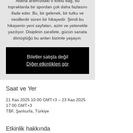
Atlarla aramızdaki o köklü bağ, bu
topraklarda bir spordan çok daha fazlasını
ifade eder. Bu, bir gelenek, bir tutku ve
nesillerdir süren bir hikayedir. Şimdi bu
hikayenin yeni sayfaları, azim ve yetenekle
yazılıyor. Disiplinin zarafete, gücün sanata
dönüştüğü bu anları bizimle yaşayın.
Biletler satışta değil
Diğer etkinlikleri gör
Saat ve Yer
21 Kas 2025 10:00 GMT+3 – 23 Kas 2025
17:00 GMT+3
TBF, Şanlıurfa, Türkiye
Etkinlik hakkında