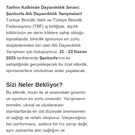
Tarihin Kalbinde Dayanıklılık Sınavı: 
Şanlıurfa Atlı Dayanıklılık Yarışmaları!
Türkiye Binicilik Vakfı ve Türkiye Binicilik 
Federasyonu (TBF) iş birliğiyle, atçılık 
kültürünün en derin köklere sahip olduğu 
topraklarda, binicilik sporunun en zorlu 
disiplinlerinden biri olan Atlı Dayanıklılık 
Yarışması için buluşuyoruz. 
21 - 23 Kasım 
2025
 tarihlerinde 
Şanlıurfa
'nın ev 
sahipliğinde gerçekleşecek bu özel etkinlik, 
sporseverlere unutulmaz anlar yaşatacak.
Sizi Neler Bekliyor?
Bu etkinlik, insan ile at arasındaki güvenin 
ve uyumun en zorlu sınavıdır. Yarışmanın 
temelini, ulusal ve uluslararası 
standartlarda en üst düzeyde önemsenen 
at sağlığı ve refahı oluşturur. İzleyeceğiniz 
her performans, sadece bir hız yarışı değil, 
aynı zamanda atın sağlığını ve 