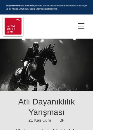
Engelsiz yarınlara dörtnala
; bir çocuğun atla terapi tedavi masraflarınız karşılayın
ve bir hayata umut olun.
Bağış yapmak için tıklayınız.
Atlı Dayanıklılık
Yarışması
21 Kas Cum
  |  
TBF