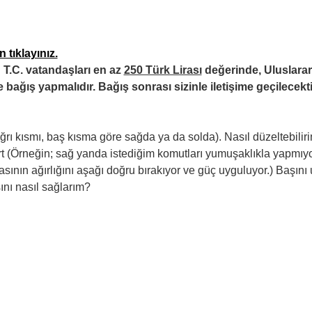
 tıklayınız.
T.C. vatandaşları en az 
250 Türk Lirası
 değerinde, Uluslarara
 bağış yapmalıdır. Bağış sonrası sizinle iletişime geçilecekti
ğrı kısmı, baş kısma göre sağda ya da solda). Nasıl düzeltebilir
rt (Örneğin; sağ yanda istediğim komutları yumuşaklıkla yapmıyo
fasının ağırlığını aşağı doğru bırakıyor ve güç uyguluyor.) Başın
nı nasıl sağlarım?