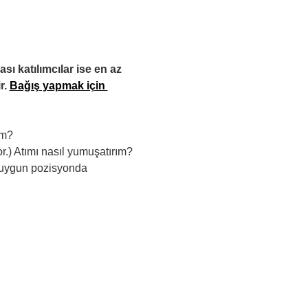
sı katılımcılar ise en az 
r.
Bağış yapmak için 
im?
r.) Atımı nasıl yumuşatırım?
ı uygun pozisyonda 