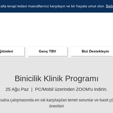
 atla terapi tedavi masraflarınız karşılayın ve bir hayata umut olun.
Bağı
ğitimleri
Genç TBV
Bizi Destekleyin
Binicilik Klinik Programı
25 Ağu Paz
  |  
PC/Mobil üzerinden ZOOM'u indirin.
saha çalışmasında en sık karşılaşılan temel sorunlar ve basit 
önerileri