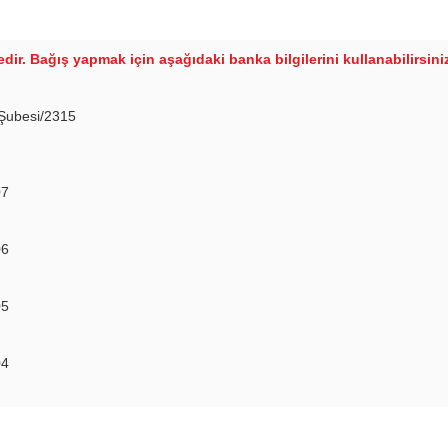
tedir. Bağış yapmak için aşağıdaki banka bilgilerini kullanabilirsini
 Şubesi/2315
07
06
05
04