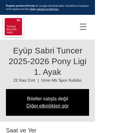
Engelsiz yarınlara dörtnala
; bir çocuğun atla terapi tedavi masraflarınız karşılayın
ve bir hayata umut olun.
Bağış yapmak için tıklayınız.
Eyüp Sabri Tuncer
2025-2026 Pony Ligi
1. Ayak
22 Kas Cmt
  |  
İzmir Atlı Spor Kulübü
Biletler satışta değil
Diğer etkinlikleri gör
Saat ve Yer