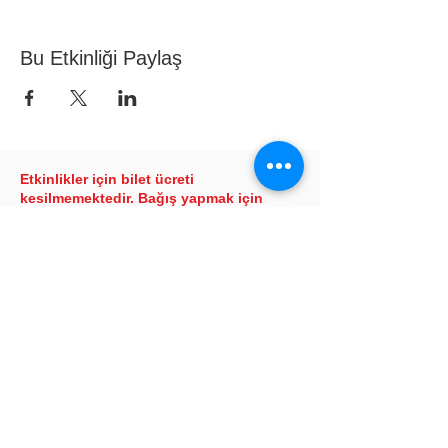
Bu Etkinliği Paylaş
Etkinlikler için bilet ücreti
kesilmemektedir. Bağış yapmak için
aşağıdaki banka bilgilerini
kullanabilirsiniz.
Banka adı: T.C. Ziraat Bankası
Banka şubesi: Tarım ve Orman Bakanlığı
Şubesi/2315
Hesap adı: Türkiye Binicilik Vakfı
Hesap türü: Türk Lirası
IBAN: TR55
0001 0023 1597 7790
7950 07
Hesap türü: Dolar
IBAN: TR82
0001 0023 1597 7790
7950 06