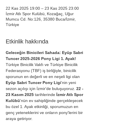
22 Kas 2025 19:00 – 23 Kas 2025 23:00
İzmir Atlı Spor Kulübü, Kozağaç, Uğur
Mumcu Cd. No:126, 35380 Buca/İzmir,
Türkiye
Etkinlik hakkında
Geleceğin Binicileri Sahada: Eyüp Sabri 
Tuncer 2025-2026 Pony Ligi 1. Ayak!
Türkiye Binicilik Vakfı ve Türkiye Binicilik 
Federasyonu (TBF) iş birliğiyle, binicilik 
sporunun en değerli ve en neşeli ligi olan 
Eyüp Sabri Tuncer Pony Ligi
'nin yeni 
sezon açılışı için İzmir'de buluşuyoruz. 
22 - 
23 Kasım 2025
 tarihlerinde 
İzmir Atlı Spor 
Kulübü
'nün ev sahipliğinde gerçekleşecek 
bu özel 1. Ayak etkinliği, sporumuzun en 
genç yeteneklerini ve onların pony'lerini bir 
araya getiriyor.