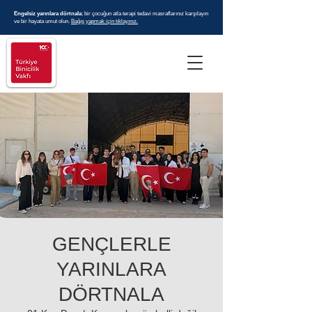
Engelsiz yarınlara dörtnala
; bir çocuğun atla terapi tedavi masraflarınız karşılayın
ve bir hayata umut olun.
Bağış yapmak için tıklayınız.
GENÇLERLE
YARINLARA
DÖRTNALA