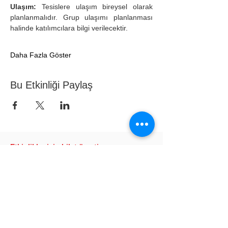
Ulaşım: 
Tesislere ulaşım bireysel olarak 
planlanmalıdır. Grup ulaşımı planlanması 
halinde katılımcılara bilgi verilecektir. 
Daha Fazla Göster
Bu Etkinliği Paylaş
Etkinlikler için bilet ücreti
kesilmemektedir. Bağış yapmak için
aşağıdaki banka bilgilerini
kullanabilirsiniz.
Banka adı: T.C. Ziraat Bankası
Banka şubesi: Tarım ve Orman Bakanlığı
Şubesi/2315
Hesap adı: Türkiye Binicilik Vakfı