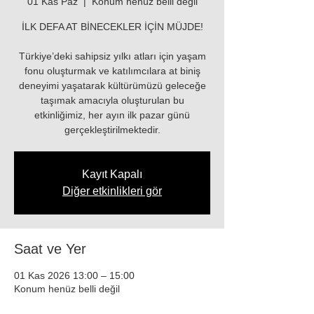
01 Kas Paz
  |  
Konum henüz belli değil
İLK DEFA AT BİNECEKLER İÇİN MÜJDE!
Türkiye’deki sahipsiz yılkı atları için yaşam
fonu oluşturmak ve katılımcılara at biniş
deneyimi yaşatarak kültürümüzü geleceğe
taşımak amacıyla oluşturulan bu
etkinliğimiz, her ayın ilk pazar günü
gerçekleştirilmektedir.
Kayıt Kapalı
Diğer etkinlikleri gör
Saat ve Yer
01 Kas 2026 13:00 – 15:00
Konum henüz belli değil