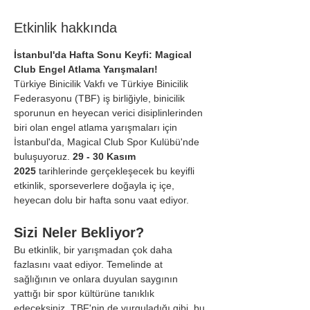
Etkinlik hakkında
İstanbul'da Hafta Sonu Keyfi: Magical 
Club Engel Atlama Yarışmaları!
Türkiye Binicilik Vakfı ve Türkiye Binicilik 
Federasyonu (TBF) iş birliğiyle, binicilik 
sporunun en heyecan verici disiplinlerinden 
biri olan engel atlama yarışmaları için 
İstanbul'da, Magical Club Spor Kulübü'nde 
buluşuyoruz. 
29 - 30 Kasım 
2025
 tarihlerinde gerçekleşecek bu keyifli 
etkinlik, sporseverlere doğayla iç içe, 
heyecan dolu bir hafta sonu vaat ediyor.
Sizi Neler Bekliyor?
Bu etkinlik, bir yarışmadan çok daha 
fazlasını vaat ediyor. Temelinde at 
sağlığının ve onlara duyulan saygının 
yattığı bir spor kültürüne tanıklık 
edeceksiniz. TBF'nin de vurguladığı gibi, bu 