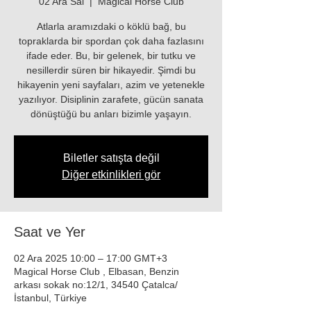
02 Ara Sal
  |  
Magical Horse Club
Atlarla aramızdaki o köklü bağ, bu
topraklarda bir spordan çok daha fazlasını
ifade eder. Bu, bir gelenek, bir tutku ve
nesillerdir süren bir hikayedir. Şimdi bu
hikayenin yeni sayfaları, azim ve yetenekle
yazılıyor. Disiplinin zarafete, gücün sanata
dönüştüğü bu anları bizimle yaşayın.
Biletler satışta değil
Diğer etkinlikleri gör
Saat ve Yer
02 Ara 2025 10:00 – 17:00 GMT+3
Magical Horse Club , Elbasan, Benzin
arkası sokak no:12/1, 34540 Çatalca/
İstanbul, Türkiye