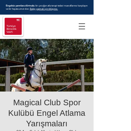
Engelsiz yarınlara dörtnala
; bir çocuğun atla terapi tedavi masraflarınız karşılayın
ve bir hayata umut olun.
Bağış yapmak için tıklayınız.
Magical Club Spor
Kulübü Engel Atlama
Yarışmaları