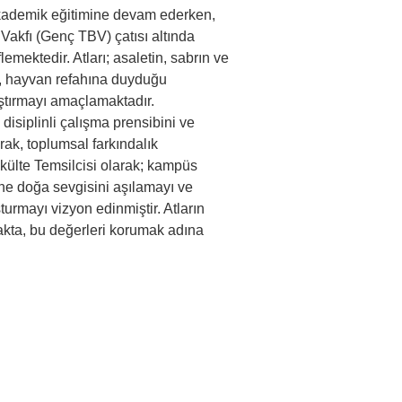
 Akademik eğitimine devam ederken, 
Vakfı (Genç TBV) çatısı altında 
mektedir. Atları; asaletin, sabrın ve 
, hayvan refahına duyduğu 
laştırmayı amaçlamaktadır.
disiplinli çalışma prensibini ve 
ak, toplumsal farkındalık 
Fakülte Temsilcisi olarak; kampüs 
ine doğa sevgisini aşılamayı ve 
urmayı vizyon edinmiştir. Atların 
makta, bu değerleri korumak adına 