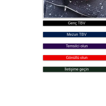
Genç TBV
Mezun TBV
Temsilci olun
Gönüllü olun
İletişime geçin