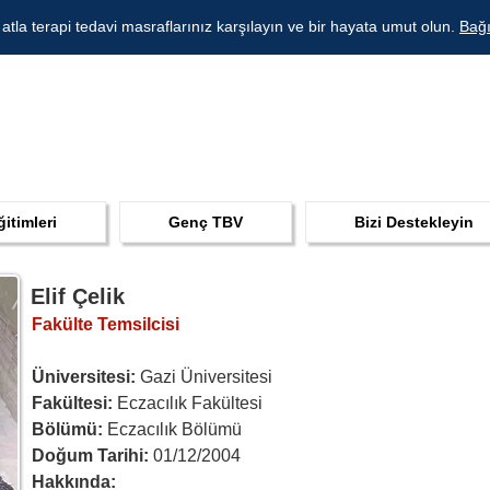
 atla terapi tedavi masraflarınız karşılayın ve bir hayata umut olun.
Bağı
ğitimleri
Genç TBV
Bizi Destekleyin
Elif Çelik
Fakülte Temsilcisi
Üniversitesi:
 Gazi Üniversitesi
Fakültesi: 
Eczacılık Fakültesi 
Bölümü: 
Eczacılık Bölümü
Doğum Tarihi:
 01/12/2004
Hakkında: