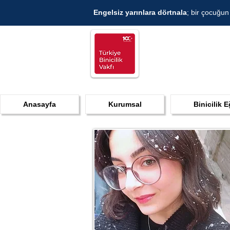
Engelsiz yarınlara dörtnala
; bir çocuğun
Anasayfa
Kurumsal
Binicilik E