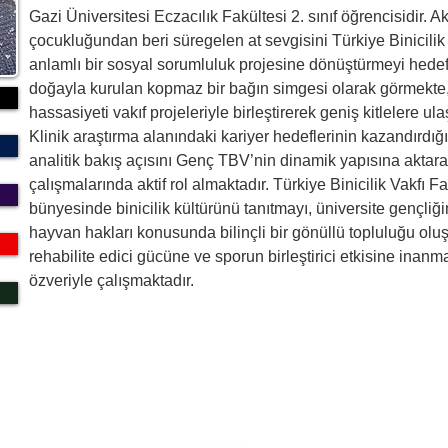
Gazi Üniversitesi Eczacılık Fakültesi 2. sınıf öğrencisidir.
çocukluğundan beri süregelen at sevgisini Türkiye Binicilik 
anlamlı bir sosyal sorumluluk projesine dönüştürmeyi hedefle
doğayla kurulan kopmaz bir bağın simgesi olarak görmekte
hassasiyeti vakıf projeleriyle birleştirerek geniş kitlelere u
Klinik araştırma alanındaki kariyer hedeflerinin kazandırdığı 
analitik bakış açısını Genç TBV’nin dinamik yapısına aktarar
çalışmalarında aktif rol almaktadır. Türkiye Binicilik Vakfı 
bünyesinde binicilik kültürünü tanıtmayı, üniversite gençliğ
hayvan hakları konusunda bilinçli bir gönüllü topluluğu oluşt
rehabilite edici gücüne ve sporun birleştirici etkisine inan
özveriyle çalışmaktadır.