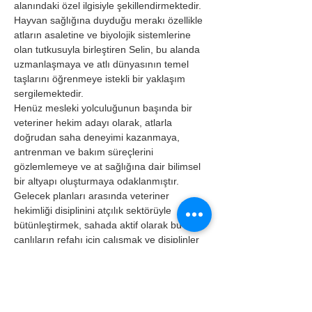
alanındaki özel ilgisiyle şekillendirmektedir. 
Hayvan sağlığına duyduğu merakı özellikle 
atların asaletine ve biyolojik sistemlerine 
olan tutkusuyla birleştiren Selin, bu alanda 
uzmanlaşmaya ve atlı dünyasının temel 
taşlarını öğrenmeye istekli bir yaklaşım 
sergilemektedir.
Henüz mesleki yolculuğunun başında bir 
veteriner hekim adayı olarak, atlarla 
doğrudan saha deneyimi kazanmaya, 
antrenman ve bakım süreçlerini 
gözlemlemeye ve at sağlığına dair bilimsel 
bir altyapı oluşturmaya odaklanmıştır.
Gelecek planları arasında veteriner 
hekimliği disiplinini atçılık sektörüyle 
bütünleştirmek, sahada aktif olarak bu asil 
canlıların refahı için çalışmak ve disiplinler 
arası projelerde rol almak yer almaktadır.
Veteriner Fakültesi’nin kazandırdığı tıbbi 
nosyonu ve klinik bakış açısını; ilerleyen 
süreçte at anatomisi, fizyolojisi ve 