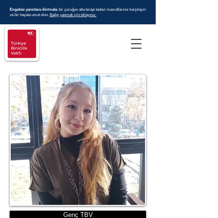
Engelsiz yarınlara dörtnala
; bir çocuğun atla terapi tedavi masraflarınız karşılayın
ve bir hayata umut olun.
Bağış yapmak için tıklayınız.
Genç TBV