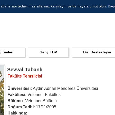
 atla terapi tedavi masraflarınız karşılayın ve bir hayata umut olun.
Bağı
ğitimleri
Genç TBV
Bizi Destekleyin
Şevval Tabanlı
Fakülte Temsilcisi
Üniversitesi: 
Aydın Adnan Menderes Üniversitesi 
Fakültesi:
 Veteriner Fakültesi 
Bölümü: 
Veteriner Bölümü
Doğum Tarihi:
 17/11/2005
Hakkında: