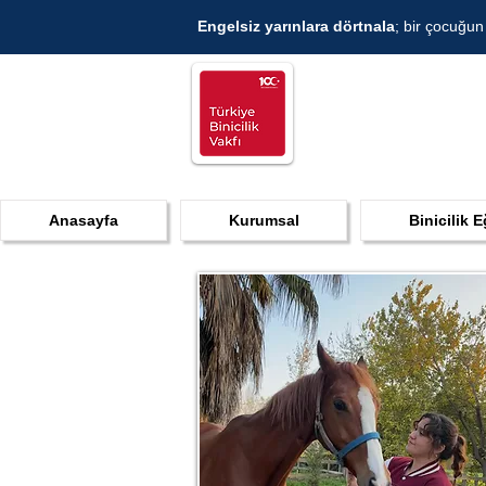
Engelsiz yarınlara dörtnala
; bir çocuğun
Anasayfa
Kurumsal
Binicilik E