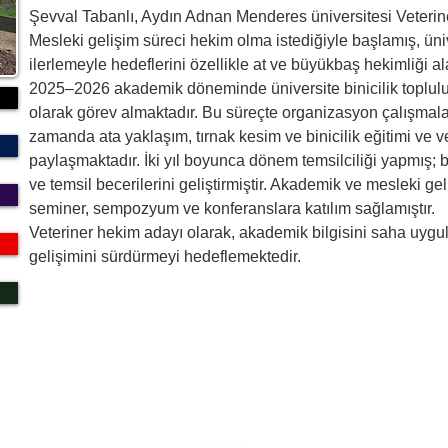
Şevval Tabanlı, Aydın Adnan Menderes üniversitesi Veteriner 
Mesleki gelişim süreci hekim olma istediğiyle başlamış, üni
ilerlemeyle hedeflerini özellikle at ve büyükbaş hekimliği al
2025–2026 akademik döneminde üniversite binicilik toplul
olarak görev almaktadır. Bu süreçte organizasyon çalışmalar
zamanda ata yaklaşım, tırnak kesim ve binicilik eğitimi ve v
paylaşmaktadır. İki yıl boyunca dönem temsilciliği yapmış;
ve temsil becerilerini geliştirmiştir. Akademik ve mesleki ge
seminer, sempozyum ve konferanslara katılım sağlamıştır. 
Veteriner hekim adayı olarak, akademik bilgisini saha uygul
gelişimini sürdürmeyi hedeflemektedir.