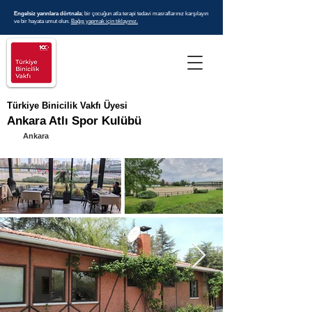
Engelsiz yarınlara dörtnala
; bir çocuğun atla terapi tedavi masraflarınız karşılayın
ve bir hayata umut olun.
Bağış yapmak için tıklayınız.
Türkiye Binicilik Vakfı Üyesi​
Ankara Atlı Spor Kulübü
Ankara