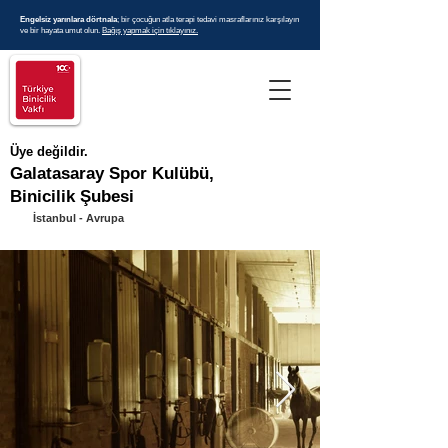
Engelsiz yarınlara dörtnala
; bir çocuğun atla terapi tedavi masraflarınız karşılayın
ve bir hayata umut olun.
Bağış yapmak için tıklayınız.
Üye değildir.
Galatasaray Spor Kulübü,
Binicilik Şubesi
İstanbul - Avrupa