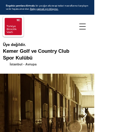
Engelsiz yarınlara dörtnala
; bir çocuğun atla terapi tedavi masraflarınız karşılayın
ve bir hayata umut olun.
Bağış yapmak için tıklayınız.
Üye değildir.
Kemer Golf ve Country Club
Spor Kulübü
İstanbul - Avrupa