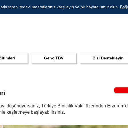
 atla terapi tedavi masraflarınız karşılayın ve bir hayata umut olun.
Bağı
ğitimleri
Genç TBV
Bizi Destekleyin
ri
yı düşünüyorsanız, Türkiye Binicilik Vakfı üzerinden Erzurum'da g
nle keşfetmeye başlayabilirsiniz.