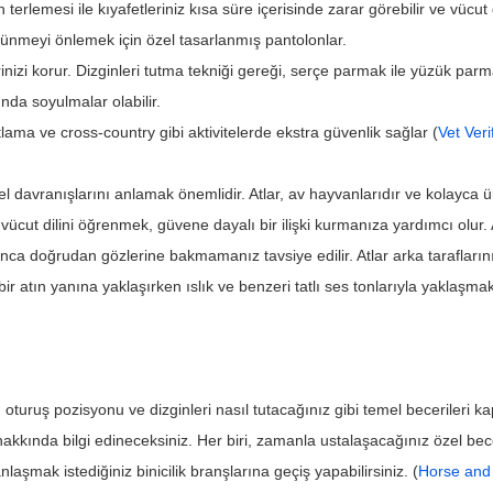
 terlemesi ile kıyafetleriniz kısa süre içerisinde zarar görebilir ve vücut d
tünmeyi önlemek için özel tasarlanmış pantolonlar.
erinizi korur. Dizginleri tutma tekniği gereği, serçe parmak ile yüzük parma
nda soyulmalar olabilir.
atlama ve cross-country gibi aktivitelerde ekstra güvenlik sağlar (
Vet Veri
davranışlarını anlamak önemlidir. Atlar, av hayvanlarıdır ve kolayca ür
n vücut dilini öğrenmek, güvene dayalı bir ilişki kurmanıza yardımcı olur
ca doğrudan gözlerine bakmamanız tavsiye edilir. Atlar arka taraflarını
r atın yanına yaklaşırken ıslık ve benzeri tatlı ses tonlarıyla yaklaşmak
u oturuş pozisyonu ve dizginleri nasıl tutacağınız gibi temel becerileri k
kkında bilgi edineceksiniz. Her biri, zamanla ustalaşacağınız özel beceri
aşmak istediğiniz binicilik branşlarına geçiş yapabilirsiniz. (
Horse and