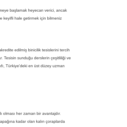
 binmeye başlamak heyecan verici, ancak 
e keyifli hale getirmek için bilmeniz 
redite edilmiş binicilik tesislerini tercih 
. Tesisin sunduğu derslerin çeşitliliği ve 
Vakfı, Türkiye'deki en üst düzey uzman 
lı olması her zaman bir avantajdır. 
z kapağına kadar olan kalın çoraplarda 