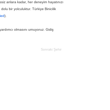
ssiz anlara kadar, her deneyim hayatınızı 
olu bir yolculuktur. Türkiye Binicilik 
fied
).
a yardımcı olmasını umuyoruz. Gidiş 
Sonraki Şehir