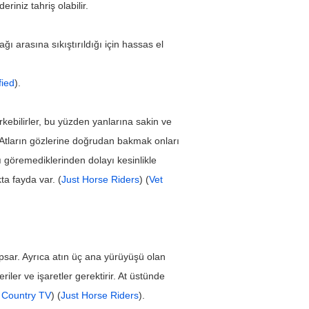
eriniz tahriş olabilir.
ğı arasına sıkıştırıldığı için hassas el 
fied
).
kebilirler, bu yüzden yanlarına sakin ve 
. Atların gözlerine doğrudan bakmak onları 
 göremediklerinden dolayı kesinlikle 
ta fayda var. (
Just Horse Riders
) (
Vet 
apsar. Ayrıca atın üç ana yürüyüşü olan 
ler ve işaretler gerektirir. At üstünde 
 Country TV
) (
Just Horse Riders
).