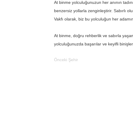
At binme yolculuğunuzun her anının tadını 
benzersiz yollarla zenginleştirir. Sabırlı 
Vakfı olarak, biz bu yolculuğun her adamı
At binme, doğru rehberlik ve sabırla yaşam
yolculuğunuzda başarılar ve keyifli binişler 
Önceki Şehir