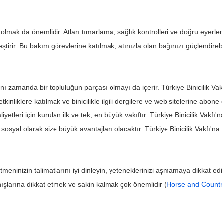
olmak da önemlidir. Atları tımarlama, sağlık kontrolleri ve doğru eyerle
eştirir. Bu bakım görevlerine katılmak, atınızla olan bağınızı güçlendirebi
 aynı zamanda bir topluluğun parçası olmayı da içerir. Türkiye Binicilik Vak
tkinliklere katılmak ve binicilikle ilgili dergilere ve web sitelerine abone ol
faaliyetleri için kurulan ilk ve tek, en büyük vakıftır. Türkiye Binicilik Vakf
 sosyal olarak size büyük avantajları olacaktır. Türkiye Binicilik Vakfı'na 
itmeninizin talimatlarını iyi dinleyin, yeteneklerinizi aşmamaya dikkat 
anışlarına dikkat etmek ve sakin kalmak çok önemlidir (
Horse and Count