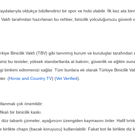
faydalarıyla oldukça ödüllendirici bir spor ve hobi olabilir. İlk kez ata
ik Vakfı tarafından hazırlanan bu rehber, binicilik yolculuğunuzu güvenli v
Türkiye Binicilik Vakfı (TBV) gibi tanınmış kurum ve kuruluşlar tarafından ak
iğiniz bu tesisler, yüksek standartlarda at bakımı, güvenlik ve eğitim sunar
bilgi birikimi edinmenizi sağlar. Tüm bunlara ek olarak Türkiye Binicilik 
er. (
Horse and Country TV
) (
Vet Verified
).
ullanmak çok önemlidir:
kalı bir binicilik kaskı.
 düz tabanlı çizmeler, ayağınızın üzengiden kaymasını önler. Hafif tırtık
birlikte chaps (bacak koruyucu) kullanılabilir. Fakat bot ile birlikte di