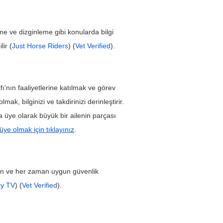
me ve dizginleme gibi konularda bilgi 
lir (
Just Horse Riders
) (
Vet Verified
).
fı'nın faaliyetlerine katılmak ve görev 
mak, bilginizi ve takdirinizi derinleştirir. 
ı'na üye olarak büyük bir ailenin parçası 
üye olmak için tıklayınız
.
edin ve her zaman uygun güvenlik 
ry TV
) (
Vet Verified
).