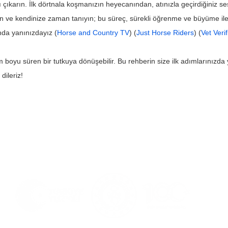
çıkarın. İlk dörtnala koşmanızın heyecanından, atınızla geçirdiğiniz se
olun ve kendinize zaman tanıyın; bu süreç, sürekli öğrenme ve büyüme ile d
nda yanınızdayız (
Horse and Country TV
) (
Just Horse Riders
) (
Vet Veri
 boyu süren bir tutkuya dönüşebilir. Bu rehberin size ilk adımlarınızd
dileriz!