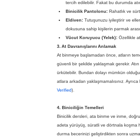
tercih edilebilir. Fakat bu durumda atın
Binicilik Pantolonu:
 Rahatlık ve sür
Eldiven:
 Tutuşunuzu iyileştirir ve ell
dokusuna sahip kişilerin parmak arası
Vücut Koruyucu (Yelek):
 Özellikle 
3. At Davranışlarını Anlamak
At binmeye başlamadan önce, atların temel 
güvenli bir şekilde yaklaşmak gerekir. Atı
ürkütebilir. Bundan dolayı mümkün olduğun
atlara arkadan yaklaşmamalısınız. Ayrıca bi
Verified
).
4. Biniciliğin Temelleri
Binicilik dersleri, ata binme ve inme, doğr
adeta yürüyüş, süratli ve dörtnala koşma ha
durma becerinizi geliştirdikten sonra uzmanl