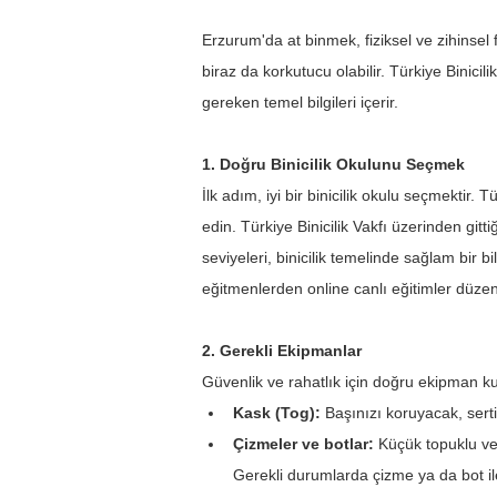
Erzurum'da at binmek, fiziksel ve zihinsel 
biraz da korkutucu olabilir. Türkiye Binicil
gereken temel bilgileri içerir.
1. Doğru Binicilik Okulunu Seçmek
İlk adım, iyi bir binicilik okulu seçmektir. 
edin. Türkiye Binicilik Vakfı üzerinden gitt
seviyeleri, binicilik temelinde sağlam bir 
eğitmenlerden online canlı eğitimler düzenl
2. Gerekli Ekipmanlar
Güvenlik ve rahatlık için doğru ekipman k
Kask (Tog): 
Başınızı koruyacak, sertifi
Çizmeler ve botlar:
 Küçük topuklu ve
Gerekli durumlarda çizme ya da bot ile 