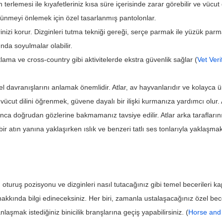
 terlemesi ile kıyafetleriniz kısa süre içerisinde zarar görebilir ve vücut d
tünmeyi önlemek için özel tasarlanmış pantolonlar.
erinizi korur. Dizginleri tutma tekniği gereği, serçe parmak ile yüzük parma
nda soyulmalar olabilir.
atlama ve cross-country gibi aktivitelerde ekstra güvenlik sağlar (
Vet Veri
davranışlarını anlamak önemlidir. Atlar, av hayvanlarıdır ve kolayca ür
n vücut dilini öğrenmek, güvene dayalı bir ilişki kurmanıza yardımcı olur
ca doğrudan gözlerine bakmamanız tavsiye edilir. Atlar arka taraflarını
r atın yanına yaklaşırken ıslık ve benzeri tatlı ses tonlarıyla yaklaşmak
u oturuş pozisyonu ve dizginleri nasıl tutacağınız gibi temel becerileri k
kkında bilgi edineceksiniz. Her biri, zamanla ustalaşacağınız özel beceri
aşmak istediğiniz binicilik branşlarına geçiş yapabilirsiniz. (
Horse and