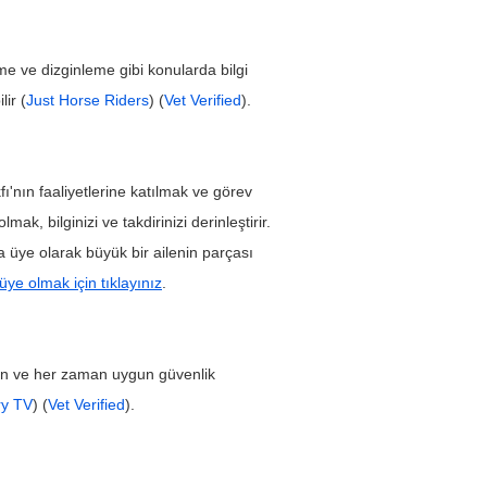
me ve dizginleme gibi konularda bilgi 
lir (
Just Horse Riders
) (
Vet Verified
).
fı'nın faaliyetlerine katılmak ve görev 
mak, bilginizi ve takdirinizi derinleştirir. 
ı'na üye olarak büyük bir ailenin parçası 
üye olmak için tıklayınız
.
edin ve her zaman uygun güvenlik 
ry TV
) (
Vet Verified
).