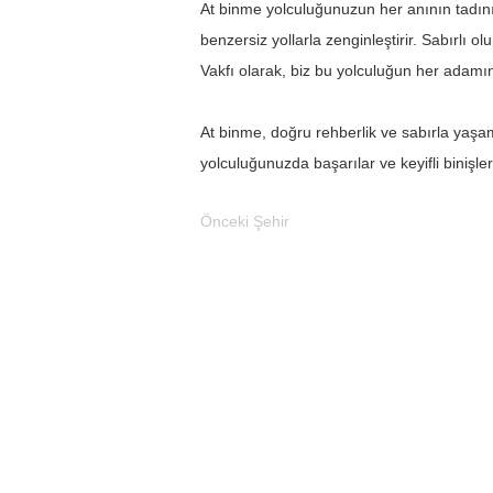
At binme yolculuğunuzun her anının tadını 
benzersiz yollarla zenginleştirir. Sabırlı 
Vakfı olarak, biz bu yolculuğun her adamı
At binme, doğru rehberlik ve sabırla yaşam
yolculuğunuzda başarılar ve keyifli binişler 
Önceki Şehir