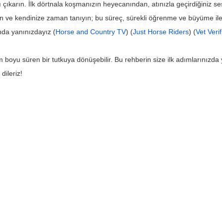
çıkarın. İlk dörtnala koşmanızın heyecanından, atınızla geçirdiğiniz se
olun ve kendinize zaman tanıyın; bu süreç, sürekli öğrenme ve büyüme ile d
nda yanınızdayız (
Horse and Country TV
) (
Just Horse Riders
) (
Vet Veri
 boyu süren bir tutkuya dönüşebilir. Bu rehberin size ilk adımlarınızd
dileriz!