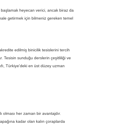
eye başlamak heyecan verici, ancak biraz da 
i hale getirmek için bilmeniz gereken temel 
redite edilmiş binicilik tesislerini tercih 
. Tesisin sunduğu derslerin çeşitliliği ve 
Vakfı, Türkiye'deki en üst düzey uzman 
lı olması her zaman bir avantajdır. 
z kapağına kadar olan kalın çoraplarda 