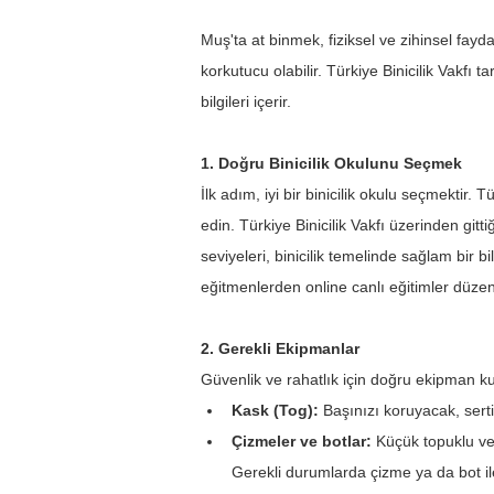
Muş'ta at binmek, fiziksel ve zihinsel fayd
korkutucu olabilir. Türkiye Binicilik Vakfı 
bilgileri içerir.
1. Doğru Binicilik Okulunu Seçmek
İlk adım, iyi bir binicilik okulu seçmektir. 
edin. Türkiye Binicilik Vakfı üzerinden gitt
seviyeleri, binicilik temelinde sağlam bir 
eğitmenlerden online canlı eğitimler düzenl
2. Gerekli Ekipmanlar
Güvenlik ve rahatlık için doğru ekipman k
Kask (Tog): 
Başınızı koruyacak, sertifi
Çizmeler ve botlar:
 Küçük topuklu ve
Gerekli durumlarda çizme ya da bot ile 