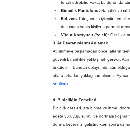
tercih edilebilir. Fakat bu durumda atın
Binicilik Pantolonu:
 Rahatlık ve sür
Eldiven:
 Tutuşunuzu iyileştirir ve ell
dokusuna sahip kişilerin parmak arası
Vücut Koruyucu (Yelek):
 Özellikle 
3. At Davranışlarını Anlamak
At binmeye başlamadan önce, atların temel 
güvenli bir şekilde yaklaşmak gerekir. Atı
ürkütebilir. Bundan dolayı mümkün olduğun
atlara arkadan yaklaşmamalısınız. Ayrıca bi
Verified
).
4. Biniciliğin Temelleri
Binicilik dersleri, ata binme ve inme, doğr
adeta yürüyüş, süratli ve dörtnala koşma ha
durma becerinizi geliştirdikten sonra uzmanl