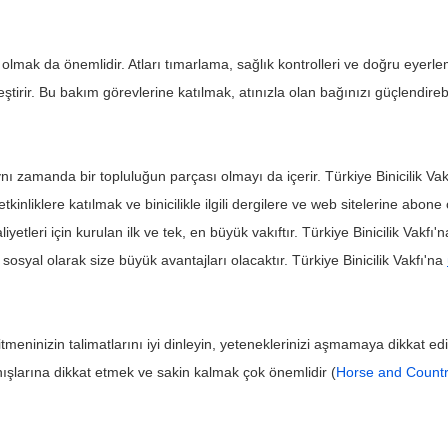
olmak da önemlidir. Atları tımarlama, sağlık kontrolleri ve doğru eyerle
eştirir. Bu bakım görevlerine katılmak, atınızla olan bağınızı güçlendirebi
 aynı zamanda bir topluluğun parçası olmayı da içerir. Türkiye Binicilik Vak
tkinliklere katılmak ve binicilikle ilgili dergilere ve web sitelerine abone ol
faaliyetleri için kurulan ilk ve tek, en büyük vakıftır. Türkiye Binicilik Vakf
 sosyal olarak size büyük avantajları olacaktır. Türkiye Binicilik Vakfı'na 
itmeninizin talimatlarını iyi dinleyin, yeteneklerinizi aşmamaya dikkat 
anışlarına dikkat etmek ve sakin kalmak çok önemlidir (
Horse and Count