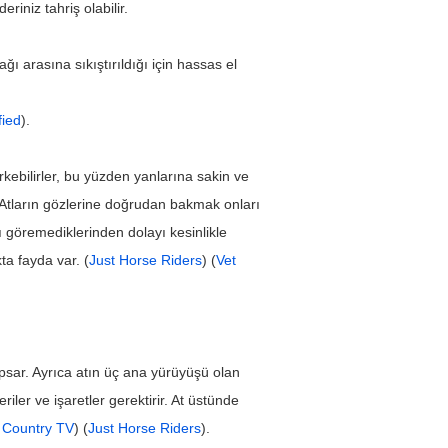
eriniz tahriş olabilir.
ğı arasına sıkıştırıldığı için hassas el 
fied
).
kebilirler, bu yüzden yanlarına sakin ve 
. Atların gözlerine doğrudan bakmak onları 
 göremediklerinden dolayı kesinlikle 
ta fayda var. (
Just Horse Riders
) (
Vet 
apsar. Ayrıca atın üç ana yürüyüşü olan 
ler ve işaretler gerektirir. At üstünde 
 Country TV
) (
Just Horse Riders
).