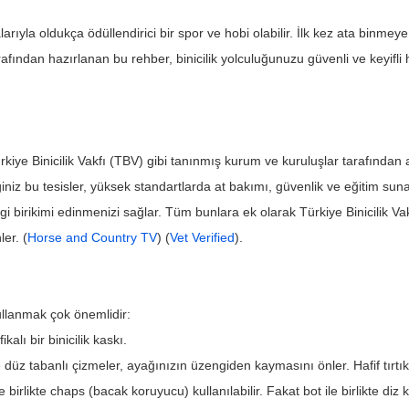
alarıyla oldukça ödüllendirici bir spor ve hobi olabilir. İlk kez ata binm
tarafından hazırlanan bu rehber, binicilik yolculuğunuzu güvenli ve keyifl
Türkiye Binicilik Vakfı (TBV) gibi tanınmış kurum ve kuruluşlar tarafından ak
iğiniz bu tesisler, yüksek standartlarda at bakımı, güvenlik ve eğitim sunar
bilgi birikimi edinmenizi sağlar. Tüm bunlara ek olarak Türkiye Binicilik 
er. (
Horse and Country TV
) (
Vet Verified
).
ullanmak çok önemlidir:
kalı bir binicilik kaskı.
 düz tabanlı çizmeler, ayağınızın üzengiden kaymasını önler. Hafif tırtık
birlikte chaps (bacak koruyucu) kullanılabilir. Fakat bot ile birlikte di