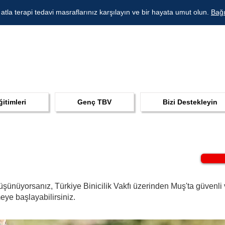
 atla terapi tedavi masraflarınız karşılayın ve bir hayata umut olun.
Bağı
ğitimleri
Genç TBV
Bizi Destekleyin
şünüyorsanız, Türkiye Binicilik Vakfı üzerinden Muş'ta güvenli ve k
ye başlayabilirsiniz.