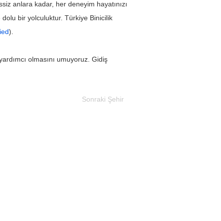
ssiz anlara kadar, her deneyim hayatınızı 
olu bir yolculuktur. Türkiye Binicilik 
fied
).
a yardımcı olmasını umuyoruz. Gidiş 
Sonraki Şehir