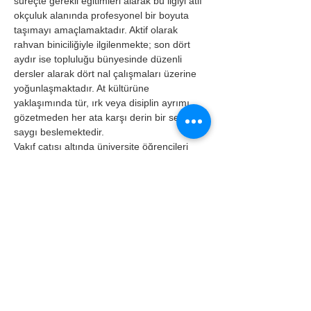
süreçte gerekli eğitimleri alarak bu ilgiyi atlı 
okçuluk alanında profesyonel bir boyuta 
taşımayı amaçlamaktadır. Aktif olarak 
rahvan biniciliğiyle ilgilenmekte; son dört 
aydır ise topluluğu bünyesinde düzenli 
dersler alarak dört nal çalışmaları üzerine 
yoğunlaşmaktadır. At kültürüne 
yaklaşımında tür, ırk veya disiplin ayrımı 
gözetmeden her ata karşı derin bir sevgi ve 
saygı beslemektedir.
Vakıf çatısı altında üniversite öğrencileri 
arasında at kültürünü ve binicilik geleneğini 
tanıtmayı, binicilik sporuna olan ilgiyi 
artırmayı ve farklı üniversitelerin binicilik 
topluluklarıyla iş birliği içerisinde 
sürdürülebilir etkinlikler düzenlemeyi 
hedeflemektedir. Vakıf bünyesinde 
yürütülen projelerde aktif rol alarak hem 
sahada deneyim kazanmayı hem de sahip 
olduğu akademik, sportif ve organizasyonel 
birikimi vakfın amaçları doğrultusunda 
kullanmayı amaçlamaktadır. Geleneksel atlı 