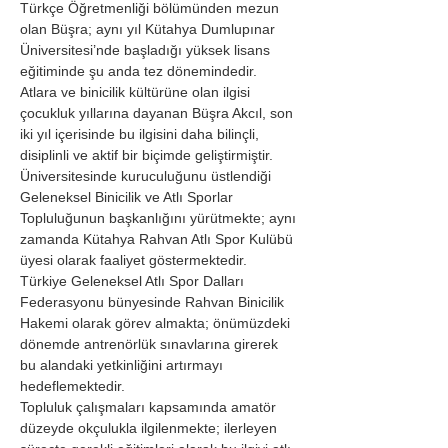
Türkçe Öğretmenliği bölümünden mezun 
olan Büşra; aynı yıl Kütahya Dumlupınar 
Üniversitesi’nde başladığı yüksek lisans 
eğitiminde şu anda tez dönemindedir. 
Atlara ve binicilik kültürüne olan ilgisi 
çocukluk yıllarına dayanan Büşra Akcıl, son 
iki yıl içerisinde bu ilgisini daha bilinçli, 
disiplinli ve aktif bir biçimde geliştirmiştir. 
Üniversitesinde kuruculuğunu üstlendiği 
Geleneksel Binicilik ve Atlı Sporlar 
Topluluğunun başkanlığını yürütmekte; aynı 
zamanda Kütahya Rahvan Atlı Spor Kulübü 
üyesi olarak faaliyet göstermektedir. 
Türkiye Geleneksel Atlı Spor Dalları 
Federasyonu bünyesinde Rahvan Binicilik 
Hakemi olarak görev almakta; önümüzdeki 
dönemde antrenörlük sınavlarına girerek 
bu alandaki yetkinliğini artırmayı 
hedeflemektedir.
Topluluk çalışmaları kapsamında amatör 
düzeyde okçulukla ilgilenmekte; ilerleyen 