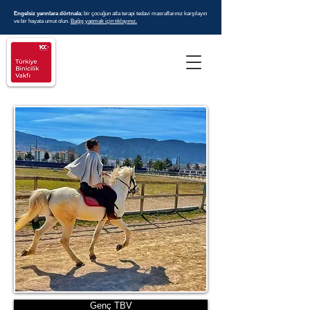
Engelsiz yarınlara dörtnala
; bir çocuğun atla terapi tedavi masraflarınız karşılayın
ve bir hayata umut olun.
Bağış yapmak için tıklayınız.
Genç TBV