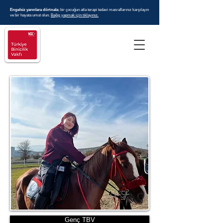
Engelsiz yarınlara dörtnala
; bir çocuğun atla terapi tedavi masraflarınız karşılayın
ve bir hayata umut olun.
Bağış yapmak için tıklayınız.
Genç TBV