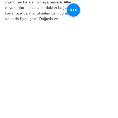
uyandıran bir alan olmaya başladı. Atların 
duyarlılıkları, insanla kurdukları bağla bu 
kadar özel canlılar olmaları beni bu alanda 
daha da ilgimi çekti. Doğayla ve 
hayvanlarla vakit geçirmeyi seviyorum.
Bu vakfın biniciliğin sürdürülebilir bir şekilde 
devam etmesi için yürüttüğü çalışmalar 
beni etkiledi. Bu nedenle vakfın üyesi olmak 
istiyorum.
|
bilgi@turkiyebinicilik.org
+90 312 870
1923
KVKK ve Gizlilik Politikamız
Türkiye Binicilik Vakfı © 2024
Bu vakıf Türkiye Cumhuriyeti'nin yüzüncü yılında kuruldu.
Bu websitesinin tüm hakları Türkiye Binicilik Vakfı'na aittir. Kopyalanamaz ve çoğaltılamaz.