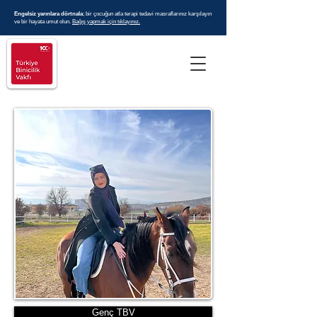
Engelsiz yarınlara dörtnala
; bir çocuğun atla terapi tedavi masraflarınız karşılayın
ve bir hayata umut olun.
Bağış yapmak için tıklayınız.
Genç TBV