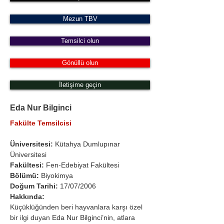
Mezun TBV
Temsilci olun
Gönüllü olun
İletişime geçin
Eda Nur Bilginci
Fakülte Temsilcisi
Üniversitesi:
 Kütahya Dumlupınar 
Üniversitesi
Fakültesi: 
Fen-Edebiyat Fakültesi 
Bölümü: 
Biyokimya  
Doğum Tarihi:
 17/07/2006
Hakkında:
Küçüklüğünden beri hayvanlara karşı özel 
bir ilgi duyan Eda Nur Bilginci’nin, atlara 