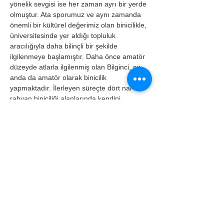
yönelik sevgisi ise her zaman ayrı bir yerde 
olmuştur. Ata sporumuz ve aynı zamanda 
önemli bir kültürel değerimiz olan binicilikle, 
üniversitesinde yer aldığı topluluk 
aracılığıyla daha bilinçli bir şekilde 
ilgilenmeye başlamıştır. Daha önce amatör 
düzeyde atlarla ilgilenmiş olan Bilginci, şu 
anda da amatör olarak binicilik 
yapmaktadır. İlerleyen süreçte dört nal ve 
rahvan biniciliği alanlarında kendini 
geliştirerek profesyonel düzeye ulaşmayı 
hedeflemektedir. Türkiye Binicilik Vakfı’nı bu 
hedefleri doğrultusunda önemli bir fırsat 
olarak görmekte; vakıf bünyesinde 
gerçekleştirilen etkinliklerin ve çalışmaların 
bir parçası olmayı kendisi için değerli 
bulmaktadır.